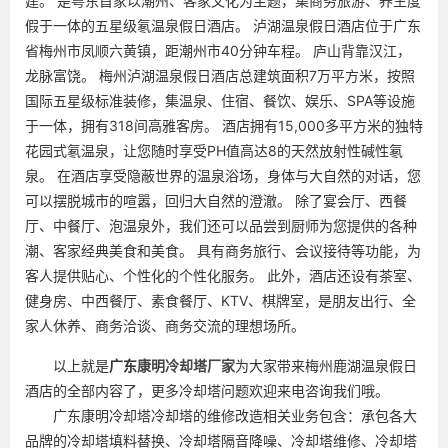
建。 是粤东首家以潮州、客家文化为主题，集商务旅游、养生度
假于一体的五星级氡温泉假日酒店。 泸湖温泉假日酒店位于广东
省梅州市凤顺六黄镇，距潮州市40分钟车程。 庐山背靠汉江，
龙脉富饶。 梅州泸湖温泉假日酒店总建筑面积7万平方米，按照
国际五星级标准装修，集温泉、住宿、餐饮、娱乐、SPA等设施
于一体，拥有318间高雅客房。 酒店拥有15,000多平方米的独特
花园式氡温泉，让您随时享受PH值高达8的天然放射性碱性氡
泉。 在酒店享受隐蔽世界的温泉浴场，身体与大自然的对话，您
可以摆脱城市的喧嚣，回归大自然的澄澈。 除了宴会厅、西餐
厅、中餐厅、泡温泉外，我们还可以品尝到厨师为您提供的各种
潮、客家经典美食和美食。 具有商务旅行、会议接待等功能，为
客人提供贴心、个性化的个性化服务。 此外，酒店还设有茶室、
健身房、中西餐厅、素食餐厅、KTV、棋牌室，是朋友出行、全
家人休养、商务洽谈、商务交流的理想场所。
以上就是
广东
康明冷却塔厂家
为大家带来梅州鹿湖温泉假日
酒店的全部内容了，更多冷却塔问题欢迎来电咨询我们哦。
广东康明冷却塔冷却塔的维修改造相关业务包含：承包各大
品牌的冷却塔填料替换、冷却塔隔音降噪、冷却塔维修、冷却塔