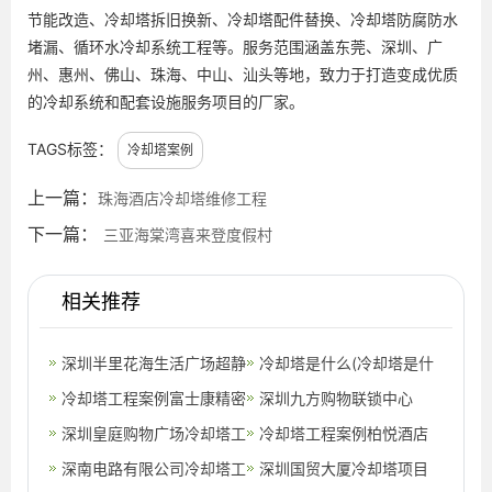
节能改造、冷却塔拆旧换新、冷却塔配件替换、冷却塔防腐防水
堵漏、循环水冷却系统工程等。服务范围涵盖东莞、深圳、广
州、惠州、佛山、珠海、中山、汕头等地，致力于打造变成优质
的冷却系统和配套设施服务项目的厂家。
TAGS标签：
冷却塔案例
上一篇：
珠海酒店冷却塔维修工程
下一篇：
三亚海棠湾喜来登度假村
相关推荐
深圳半里花海生活广场超静
冷却塔是什么(冷却塔是什
音冷却塔降噪项目
冷却塔工程案例富士康精密
么东西)
深圳九方购物联锁中心
零部件（深圳）有限公司
深圳皇庭购物广场冷却塔工
冷却塔工程案例柏悦酒店
程项目
深南电路有限公司冷却塔工
深圳国贸大厦冷却塔项目