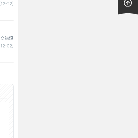
[12-22]
斜交错填
[12-02]