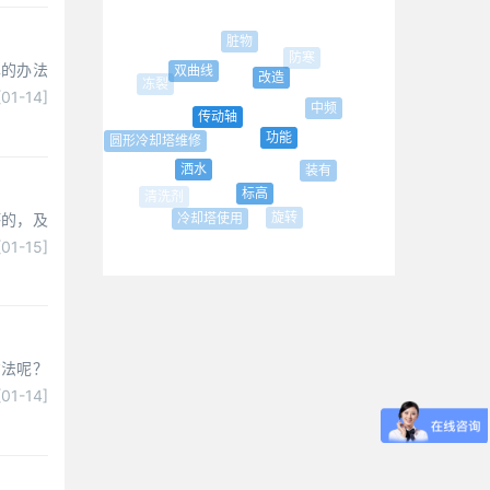
脏物
防寒
单的办法
双曲线
改造
[01-14]
中频
传动轴
功能
圆形冷却塔维修
冷冻
洒水
装有
标高
坏的，及
旋转
冷却塔使用
[01-15]
方法呢？
[01-14]