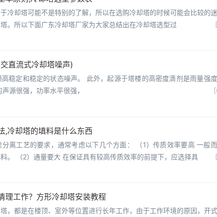
对于冷却塔可能不是特别的了解，所以在选购冷却塔的时候可能会比较的
却塔。所以下面广东冷却塔厂家为大家总结出在冷却塔选型过
(交直流式冷却塔噪声)
频高稳定和稳定的状态噪声。 此外，起源于塔楼的高密度滴剂是雨量强
的声源很强，功率水平很强，
[
法,冷却塔的填料是什么东西
分离工艺的要求，通常考虑以下几个方面： （1）传质效率要高 一般
料。 （2）通量要大 在保证具有较高传质效率的前提下，应选择具
清理工作？方形冷却塔安装教程
却塔，都是在楼顶、室外等位置进行长年工作，由于工作环境的原因，开