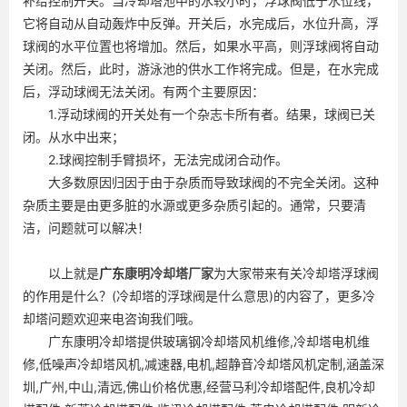
补给控制开关。当冷却塔池中的水较小时，浮球阀低于水位线，
它将自动从自动轰炸中反弹。开关后，水完成后，水位升高，浮
球阀的水平位置也将增加。然后，如果水平高，则浮球阀将自动
关闭。然后，此时，游泳池的供水工作将完成。但是，在水完成
后，浮动球阀无法关闭。有两个主要原因：
1.浮动球阀的开关处有一个杂志卡所有者。结果，球阀已关
闭。从水中出来；
2.球阀控制手臂损坏，无法完成闭合动作。
大多数原因归因于由于杂质而导致球阀的不完全关闭。这种
杂质主要是由更多脏的水源或更多杂质引起的。通常，只要清
洁，问题就可以解决！
以上就是
广东
康明冷却塔厂家
为大家带来有关冷却塔浮球阀
的作用是什么？(冷却塔的浮球阀是什么意思)的内容了，更多冷
却塔问题欢迎来电咨询我们哦。
广东康明冷却塔提供玻璃钢冷却塔风机维修,冷却塔电机维
修,低噪声冷却塔风机,减速器,电机,超静音冷却塔风机定制,涵盖深
圳,广州,中山,清远,佛山价格优惠,经营马利冷却塔配件,良机冷却