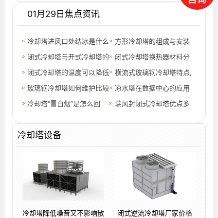
01月29日焦点资讯
冷却塔进风口处结冰是什么
方形冷却塔的组成与安装
原因,冷却塔进风口离墙多
闭式冷却塔与开式冷却塔的
(225吨方形冷却塔安装步
闭式冷却塔换热器材料分
少合适
区别对比
闭式冷却塔的温度可以降低
骤)
析,闭式冷却塔技术参数
横流式玻璃钢冷却塔特点,
到多少度(空调冷却塔的冷
玻璃钢冷却塔如何维护比较
横流式玻璃钢冷却塔
凉水塔在数据中心的应用
却方式)
好,玻璃钢冷却塔原理
冷却塔“冒白烟”是怎么回
瑞风封闭式冷却塔优点多
事？
多,封闭式冷却塔厂家排名
冷却塔设备
冷却塔降低噪音又不影响散
闭式逆流冷却塔厂家价格