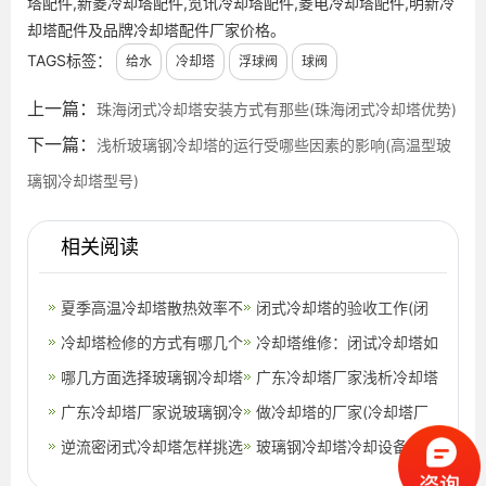
塔配件,新菱冷却塔配件,览讯冷却塔配件,菱电冷却塔配件,明新冷
却塔配件及品牌冷却塔配件厂家价格。
TAGS标签：
给水
冷却塔
浮球阀
球阀
上一篇：
珠海闭式冷却塔安装方式有那些(珠海闭式冷却塔优势)
下一篇：
浅析玻璃钢冷却塔的运行受哪些因素的影响(高温型玻
璃钢冷却塔型号)
相关阅读
夏季高温冷却塔散热效率不
闭式冷却塔的验收工作(闭
足的原因及解决方法
冷却塔检修的方式有哪几个
式冷却塔性能测试)
冷却塔维修：闭试冷却塔如
方面？(冷却塔维修方案与
哪几方面选择玻璃钢冷却塔
何环保节能运作(西城区常
广东冷却塔厂家浅析冷却塔
措施)
填料，要进行哪方面的考
广东冷却塔厂家说玻璃钢冷
见冷却塔设
开机时需做哪几项工作(咸
做冷却塔的厂家(冷却塔厂
虑？
却塔降温时能使用吗？该怎
逆流密闭式冷却塔怎样挑选
阳冷却塔
家)
玻璃钢冷却塔冷却设备在运
么使用？(广
转时的注意事项