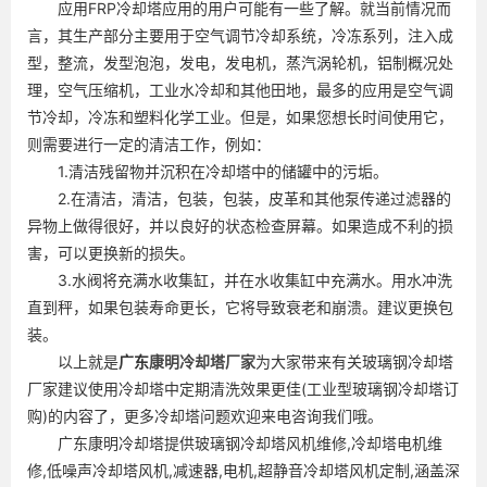
应用FRP冷却塔应用的用户可能有一些了解。就当前情况而
言，其生产部分主要用于空气调节冷却系统，冷冻系列，注入成
型，整流，发型泡泡，发电，发电机，蒸汽涡轮机，铝制概况处
理，空气压缩机，工业水冷却和其他田地，最多的应用是空气调
节冷却，冷冻和塑料化学工业。但是，如果您想长时间使用它，
则需要进行一定的清洁工作，例如：
1.清洁残留物并沉积在冷却塔中的储罐中的污垢。
2.在清洁，清洁，包装，包装，皮革和其他泵传递过滤器的
异物上做得很好，并以良好的状态检查屏幕。如果造成不利的损
害，可以更换新的损失。
3.水阀将充满水收集缸，并在水收集缸中充满水。用水冲洗
直到秤，如果包装寿命更长，它将导致衰老和崩溃。建议更换包
装。
以上就是
广东
康明冷却塔厂家
为大家带来有关玻璃钢冷却塔
厂家建议使用冷却塔中定期清洗效果更佳(工业型玻璃钢冷却塔订
购)的内容了，更多冷却塔问题欢迎来电咨询我们哦。
广东康明冷却塔提供玻璃钢冷却塔风机维修,冷却塔电机维
修,低噪声冷却塔风机,减速器,电机,超静音冷却塔风机定制,涵盖深