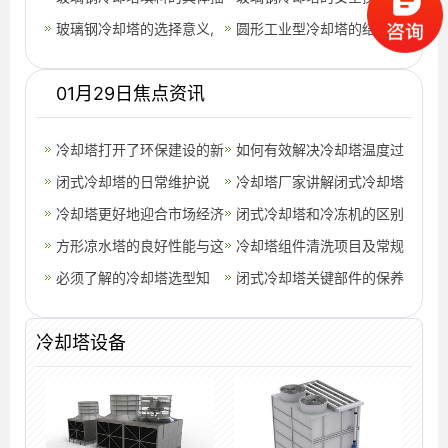
复
述,玻璃钢冷却塔填料规格
玻璃钢冷却塔的选择意义,
则,玻璃钢冷却塔安全距离
圆形工业型冷却塔的结构特
玻璃钢冷却塔选型
要求多少
点(中温逆流式方形冷却塔
01月29日焦点资讯
规格)
冷却塔打开了环保建设的新
如何有效解决冷却塔温度过
局势,冷却塔噪音环保规定
闭式冷却塔的日常维护说
高,冷却塔冷却效率不够的
冷却塔厂家讲解闭式冷却塔
是多少
明,闭式冷却塔的详细介绍
冷却塔更好地迎合市场经济
解决方法
的周期运行有哪些方法,冷
闭式冷却塔和冷冻机的区别
的发展步伐及治理噪音
方形凉水塔的良好性能与这
却塔十大厂家排名
是什么？,闭式冷却塔生产
冷却塔组件清洗项目及常规
些工作有关,方形凉水塔结
必须了解的冷却塔选型知
厂家电话
检查,冷却塔清洗报价单
闭式冷却塔关键部件的保养
构图
识,冷水机组必须用冷却塔
管理办法,闭式冷却塔厂家
冷却塔设备
联系方式