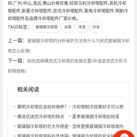
圳,广州,中山,清远,佛山价格优惠,经营马利冷却塔配件,良机冷却
塔配件,新菱冷却塔配件,览讯冷却塔配件,菱电冷却塔配件,明新冷
却塔配件及品牌冷却塔配件厂家价格。
TAGS标签：
玻璃钢冷却塔
对其
冲洗
冷冻
上一篇：
玻璃钢冷却塔的分析保护方法有什么?(闭式玻璃钢冷却
塔怎么处理)
下一篇：
如何选择横流式冷却塔的安装位置(中温逆流式方形冷
却塔规格)
相关阅读
康明冷却塔应该如何保养？
冷却塔制冷效果好才可以把
广东康明制冷设备有限公司
横流式闭式冷却塔的特点
温度降下去,冷却塔免费制
夏季玻璃钢冷却塔如何清
告诉您(潮
(太原横流闭式冷却塔安装)
玻璃钢冷却塔的巨大作用是
冷
理,不锈钢水塔怎么清洗
怎样更换玻璃钢冷却塔塔内
什么,玻璃钢冷却塔裂缝修
玻璃钢冷却塔填料的具体描
的填料
玻璃钢冷却塔的安全操作原