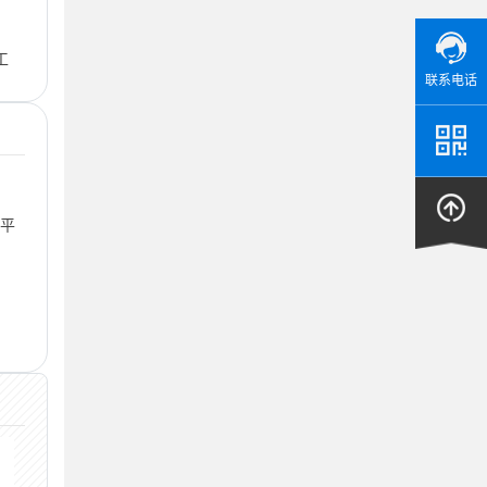
却
工
联系电话
商平