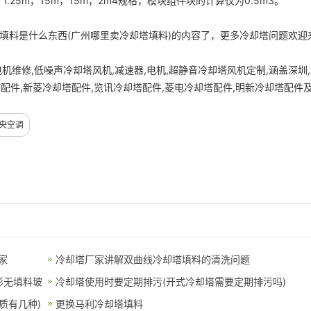
25m，15m，15m，2m4规格，模块组件块的计算仅为0.5m3。
填料是什么东西(广州哪里卖冷却塔填料)的内容了，更多冷却塔问题欢迎
维修,低噪声冷却塔风机,减速器,电机,超静音冷却塔风机定制,涵盖深圳,
塔配件,新菱冷却塔配件,览讯冷却塔配件,菱电冷却塔配件,明新冷却塔配件
央空调
家
冷却塔厂家讲解双曲线冷却塔填料的清洗问题
形无填料玻
冷却塔使用时要定期排污(开式冷却塔需要定期排污吗)
质有几种)
更换马利冷却塔填料