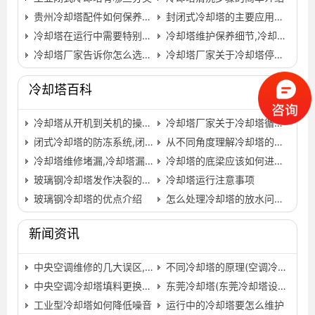
贵州冷却塔配件如何保养及其特点,贵州冷却塔供应商…
封闭式冷却塔的主要应用特点有哪些？,封闭式冷却塔厂家排…
冷却塔在运行中需要特别注意的一些使用事项(冷却塔操作…
冷却塔维护保养细节,冷却塔的维护保养
冷却塔厂家告诉你怎么选择冷却塔的安装位置…
冷却塔厂家关于冷却塔停机的正确方法,冷生产冷却塔的厂…
冷却塔百科
冷却塔从开机到关机的操作步骤,冷却塔开机顺序…
冷却塔厂家关于冷却塔循环泵故障的处理办法,冷却塔厂家…
闭式冷却塔的防冻系统,闭式冷却塔防冻液…
从不同角度理解冷却塔的水损失量
冷却塔维修堵漏,冷却塔漏水解决办法
冷却塔的底梁应该如何进行安装
玻璃钢冷却塔发作决裂的缘由及防预措施,玻璃钢冷却塔型…
冷却塔运行注意事项
玻璃钢冷却塔的优点介绍
怎么处理冷却塔的放水问题,冷却塔降噪处理…
新闻资讯
中央空调维修的几大误区,中央空调维修麻烦吗…
不同冷却塔的原理(空调冷却塔工作原理)…
中央空调冷却塔填料更换、维修保养方法及维护常识…
东莞冷却塔(东莞冷却塔设备)
工业型冷却塔如何降低噪音
运行中的冷却塔要怎么维护