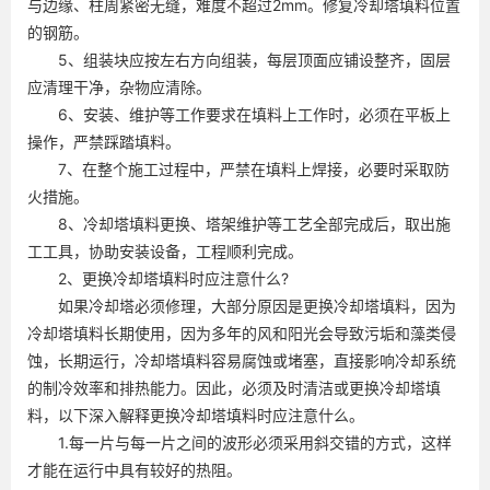
与边缘、柱周紧密无缝，难度不超过2mm。修复冷却塔填料位置
的钢筋。
5、组装块应按左右方向组装，每层顶面应铺设整齐，固层
应清理干净，杂物应清除。
6、安装、维护等工作要求在填料上工作时，必须在平板上
操作，严禁踩踏填料。
7、在整个施工过程中，严禁在填料上焊接，必要时采取防
火措施。
8、冷却塔填料更换、塔架维护等工艺全部完成后，取出施
工工具，协助安装设备，工程顺利完成。
2、更换冷却塔填料时应注意什么?
如果冷却塔必须修理，大部分原因是更换冷却塔填料，因为
冷却塔填料长期使用，因为多年的风和阳光会导致污垢和藻类侵
蚀，长期运行，冷却塔填料容易腐蚀或堵塞，直接影响冷却系统
的制冷效率和排热能力。因此，必须及时清洁或更换冷却塔填
料，以下深入解释更换冷却塔填料时应注意什么。
1.每一片与每一片之间的波形必须采用斜交错的方式，这样
才能在运行中具有较好的热阻。