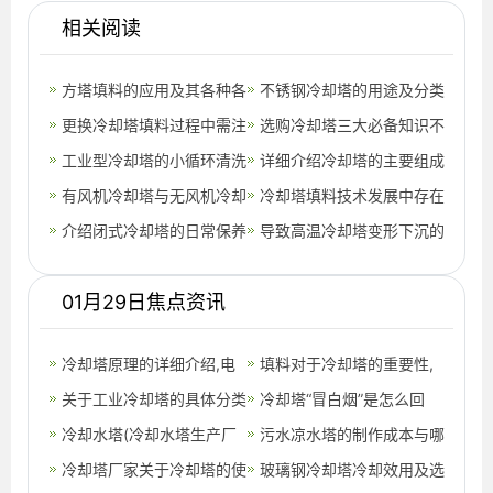
相关阅读
方塔填料的应用及其各种各
不锈钢冷却塔的用途及分类
样加工工艺
更换冷却塔填料过程中需注
(方形横流式冷却塔多少钱)
选购冷却塔三大必备知识不
意的几点,冷却塔填料更换
工业型冷却塔的小循环清洗
能少
详细介绍冷却塔的主要组成
报价单
法
有风机冷却塔与无风机冷却
配件,bac冷却塔产品介绍
冷却塔填料技术发展中存在
塔的区别,冷却塔玻璃钢风
介绍闭式冷却塔的日常保养
说明
的问题及不容易黏连堵塞,
导致高温冷却塔变形下沉的
机厂家
知识,闭式冷却塔工作原理
冷却塔填
原因是什么,冷却塔中温与
01月29日焦点资讯
高温的区
冷却塔原理的详细介绍,电
填料对于冷却塔的重要性,
厂冷却塔原理
关于工业冷却塔的具体分类
冷却塔填料生产厂家
冷却塔“冒白烟”是怎么回
形式介绍(冷却塔的分类有
冷却水塔(冷却水塔生产厂
事？,冷却塔为什么冒白烟
污水凉水塔的制作成本与哪
哪些)
家)
冷却塔厂家关于冷却塔的使
些因素有关,凉水塔排污水
玻璃钢冷却塔冷却效用及选