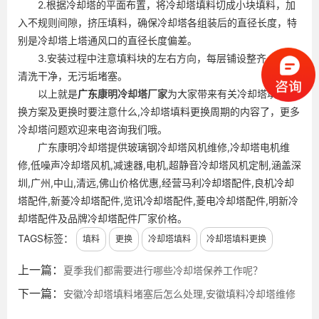
2.根据冷却塔的平面布置，将冷却塔填料切成小块填料，加
入不规则间隙，挤压填料，确保冷却塔各组装后的直径长度，特
别是冷却塔上塔通风口的直径长度偏差。
3.安装过程中注意填料块的左右方向，每层铺设整齐，每块
清洗干净，无污垢堵塞。
以上就是
广东
康明冷却塔厂家
为大家带来有关冷却塔填料更
换方案及更换时要注意什么,冷却塔填料更换周期的内容了，更多
冷却塔问题欢迎来电咨询我们哦。
广东康明冷却塔提供玻璃钢冷却塔风机维修,冷却塔电机维
修,低噪声冷却塔风机,减速器,电机,超静音冷却塔风机定制,涵盖深
圳,广州,中山,清远,佛山价格优惠,经营马利冷却塔配件,良机冷却
塔配件,新菱冷却塔配件,览讯冷却塔配件,菱电冷却塔配件,明新冷
却塔配件及品牌冷却塔配件厂家价格。
TAGS标签：
填料
更换
冷却塔填料
冷却塔填料更换
上一篇：
夏季我们都需要进行哪些冷却塔保养工作呢？
下一篇：
安徽冷却塔填料堵塞后怎么处理,安徽填料冷却塔维修