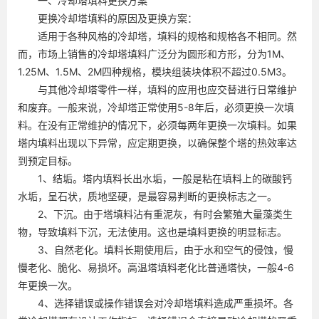
一、冷却塔填料更换方案
更换冷却塔填料的原因及更换方案：
适用于各种风格的冷却塔，填料的规格和规格各不相同。然
而，市场上销售的冷却塔填料广泛分为圆形和方形，分为1M、
1.25M、1.5M、2M四种规格，模块组装块体积不超过0.5M3。
与其他冷却塔零件一样，填料的应用也应交替进行日常维护
和废弃。一般来说，冷却塔正常使用5-8年后，必须更换一次填
料。在没有正常维护的情况下，必须每两年更换一次填料。如果
塔内填料出现以下异常，应定期更换，以确保整个塔的热效率达
到预定目标。
1、结垢。塔内填料长出水垢，一般是粘在填料上的碳酸钙
水垢，呈石状，质地坚硬，是最容易判断的更换标志之一。
2、下沉。由于塔填料沾有重泥灰，有时会繁殖大量藻类生
物，导致填料下沉，无法使用。这也是填料更换的明显标志。
3、自然老化。填料长期使用后，由于水和空气的侵蚀，慢
慢老化、脆化、易损坏。高温塔填料老化比普通塔快，一般4-6
年更换一次。
4、选择错误或操作错误会对冷却塔填料造成严重损坏。各