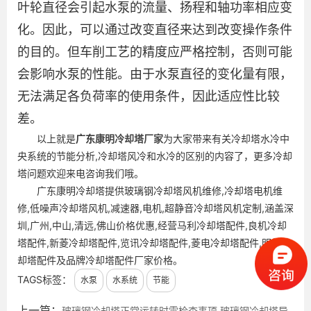
叶轮直径会引起水泵的流量、扬程和轴功率相应变
化。因此，可以通过改变直径来达到改变操作条件
的目的。但车削工艺的精度应严格控制，否则可能
会影响水泵的性能。由于水泵直径的变化量有限，
无法满足各负荷率的使用条件，因此适应性比较
差。
以上就是
广东
康明冷却塔厂家
为大家带来有关冷却塔水冷中
央系统的节能分析,冷却塔风冷和水冷的区别的内容了，更多冷却
塔问题欢迎来电咨询我们哦。
广东康明冷却塔提供玻璃钢冷却塔风机维修,冷却塔电机维
修,低噪声冷却塔风机,减速器,电机,超静音冷却塔风机定制,涵盖深
圳,广州,中山,清远,佛山价格优惠,经营马利冷却塔配件,良机冷却
塔配件,新菱冷却塔配件,览讯冷却塔配件,菱电冷却塔配件,明新冷
却塔配件及品牌冷却塔配件厂家价格。
TAGS标签：
水泵
水系统
节能
上一篇：
玻璃钢冷却塔正常运转时需检查事项,玻璃钢冷却塔导