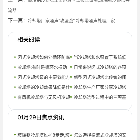
流器
下一篇：
冷却塔厂家噪声“攻坚战”,冷却塔噪声处理厂家
相关阅读
闭式冷却塔如何外循环防冻
当冷却塔和水泵置于系统低
冷却塔:有时是循环水振动
点时，需注意哪些？,50t冷
日常来说闭式冷却塔的各项
造成的
闭式冷却塔泵的主要节能方
却塔配多大
维护难度并不大
新型闭式冷却塔比传统的闭
法,闭式冷却塔厂家排名
冷却塔的冷却效果降低是什
式冷却塔优点在哪里,闭式
冷却塔生产厂家分享冷却塔
么原因,冷却塔的冷却效果
有风机冷却塔与无风机冷却
冷却塔工
堵漏方法,冷却塔生产厂家
冷却塔选型过程中的三项基
与下列哪
塔的区别
冷却塔厂
本原则,冷却塔选型参数表
01月29日焦点资讯
玻璃钢冷却塔维护8步走,玻
怎么选择横流式冷却塔的安