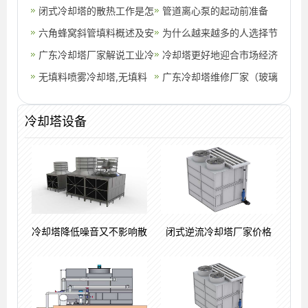
璃钢冷却塔结构图
闭式冷却塔的散热工作是怎
装位置(中温逆流式方形冷
管道离心泵的起动前准备
样进行的？,闭式冷却塔工
六角蜂窝斜管填料概述及安
却塔规格)
为什么越来越多的人选择节
作原理
装步骤,六角蜂窝斜管填料
广东冷却塔厂家解说工业冷
能冷却塔？,为什么越来越
冷却塔更好地迎合市场经济
dwg
却塔的进出塔的温差如何掌
无填料喷雾冷却塔,无填料
多的年轻人不想结婚
的发展步伐及治理噪音
广东冷却塔维修厂家（玻璃
握(广东冷却塔选型)
喷雾冷却塔厂家
钢冷却塔维修改造）
冷却塔设备
冷却塔降低噪音又不影响散
闭式逆流冷却塔厂家价格