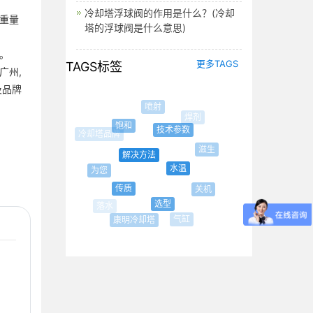
冷却塔浮球阀的作用是什么？(冷却
重量
塔的浮球阀是什么意思)
。
更多TAGS
TAGS标签
广州,
及品牌
喷射
焊剂
饱和
技术参数
滋生
解决方法
水温
为您
开式冷却
传质
关机
塔
选型
气缸
康明冷却塔