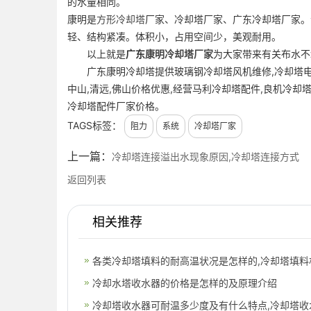
的水量相同。
康明是
方形冷却塔
厂家、冷却塔厂家、广东冷却塔厂家。
轻、结构紧凑。体积小，占用空间少，美观耐用。
以上就是
广东
康明冷却塔厂家
为大家带来有关布水不
广东康明冷却塔提供玻璃钢冷却塔风机维修,冷却塔电机
中山,清远,佛山价格优惠,经营马利冷却塔配件,良机冷却
冷却塔配件厂家价格。
TAGS标签：
阻力
系统
冷却塔厂家
上一篇：
冷却塔连接溢出水现象原因,冷却塔连接方式
返回列表
相关推荐
各类冷却塔填料的耐高温状况是怎样的,冷却塔填料
冷却水塔收水器的价格是怎样的及原理介绍
冷却塔收水器可耐温多少度及有什么特点,冷却塔收