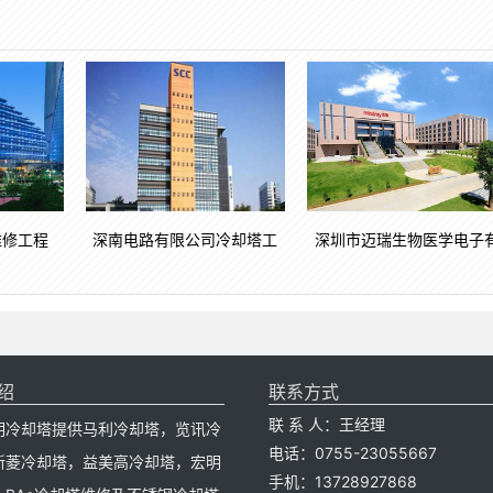
维修工程
深南电路有限公司冷却塔工
深圳市迈瑞生物医学电子
绍
联系方式
联 系 人：王经理
明冷却塔提供马利冷却塔，览讯冷
电话：0755-23055667
新菱冷却塔，益美高冷却塔，宏明
手机：13728927868