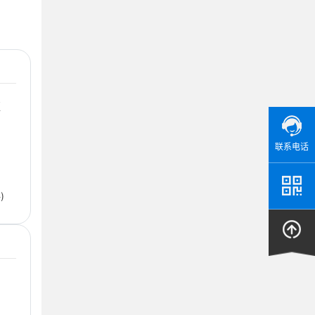
更
联系电话
钢
)