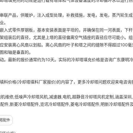
却塔填充剂的功效是运行载有塔体和气体设备温度的冷却循环水以运行热
联产品，供暖炉，注入成型处理，补救措施，发电，发电，蒸汽轮生成
业。
入式零件厚钢板，基本安装表面是平坦的，并确保在同一河表面，下杆
架组装后的直径，尤其是上塔的直径偏离空气插座的直径应尽可能小。组
应安装离心风扇以划船。离心风扇的叶子和塔之间的缝隙不得超过100毫
图和轴是垂直的。
。最新的报价通常约为10天。实际的冷却塔填充价格是咨询广东康明
填料价格(冷却塔填料厂家报价)的内容了，更多冷却塔问题欢迎来电咨询
维修,低噪声冷却塔风机,减速器,电机,超静音冷却塔风机定制,涵盖深圳,
塔配件,新菱冷却塔配件,览讯冷却塔配件,菱电冷却塔配件,明新冷却塔配件
塔配件