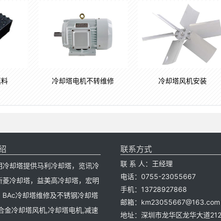
填料
冷却塔电机不转维修
冷却塔风机安装
绍
联系方式
联 系 人：王经理
明冷却塔提供马利冷却塔，览讯冷
电话：0755-23055667
新菱冷却塔，益美高冷却塔，宏明
手机：13728927868
，BAc冷却塔维修及不锈钢冷却塔
邮箱：km23055667@163.com
合金冷却塔风机,冷却塔电机,减速
地址：深圳市龙华区龙华大道212