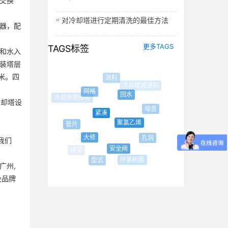
交换
对冷却塔进行定期清洗的最佳方法
器，配
更多TAGS
TAGS标签
和水入
装塔层
米。四
涂料
冷却塔减速机
网格
回水
冷却塔设
噪音
紧凑
聚氯乙烯
管片
便捷
大修
孔洞
我们
安全阀
环氧树脂
型式
广州,
及品牌