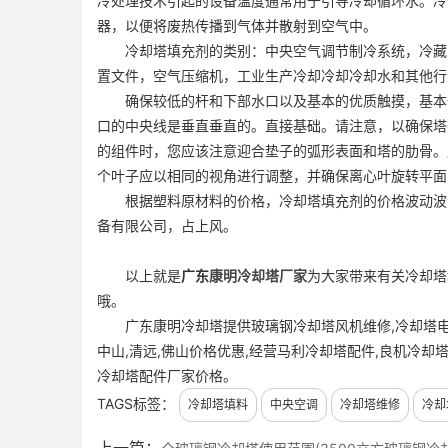
冷处理技术引起的设备温度通常用于引导冷却循环水。冷
器，以便将废热传播到气体并散射到空气中。
冷却塔填充剂的类别：中央空气调节制冷系统，冷藏串
置文件，空气压缩机，工业生产冷却冷却冷却水和其他行
确保较低的杆和下部水口以及基本的优质触摸，基本嵌
口的中央线是垂直垂直的。直接基础。请注意，以确保塔
的组件时，您应该注意迎合垫子的弧形表面和塔的肋骨。
个叶子应以相同的视角进行调整，并确保离心叶旋转平面
根据塑料原材料的价格，冷却塔填充剂的价格波动波动
备有限公司，占上风。
以上就是
广东
康明冷却塔厂家
为大家带来有关冷却塔
哦。
广东康明冷却塔提供玻璃钢冷却塔风机维修,冷却塔电机
中山,清远,佛山价格优惠,经营马利冷却塔配件,良机冷却
冷却塔配件厂家价格。
TAGS标签：
冷却塔填料
中央空调
冷却塔维修
冷却