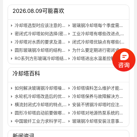
2026.08.09可能喜欢
冷却塔选型时应该注意的要点有哪些？,冷却塔选型手册…
玻璃钢冷却塔每个季度需要如何进行维护,玻璃钢冷却塔厂…
密闭式冷却塔如何选择(密闭式冷却塔厂家直销)…
工业冷却塔有哪些改进点,工业冷却塔的作用…
冷却塔对水质的要求及清洗项目,冷却塔水质检测报告…
闭式冷却塔优缺点有哪些(封闭式冷却塔有哪些缺点)…
圆形玻璃钢冷却塔的结构特性,圆形玻璃钢冷却塔哪家好…
为什么要定期进行密闭式冷却塔清洗,为什么要定期进行产…
RO系列方形玻璃冷却塔结构特点
冷却塔进出水温差控制标准,冷却塔进出水温差不得超过多…
冷却塔百科
如何解决玻璃钢冷却塔噪音及震荡问题
冷却塔填料怎么维护才能使用的时间更长,冷却塔填料图片…
水轮机冷却塔改造后的优势,玻璃钢水轮机节能冷却塔改造…
冷却塔保养与故障解决方法,冷却塔的保养…
横流封闭式冷却塔的特点,封闭式冷却塔工作原理…
安装不锈钢冷却塔时应注意哪些事项,不锈钢冷却塔是全部…
圆形冷却塔启动前要做哪些准备工作,圆形冷却塔工作原理…
冷却塔对地源热泵系统的影响,地源热泵冷却塔辅助散热…
中国玻纤工业力求科学可持续发展之路
玻璃钢冷却塔安装注意事项,玻璃钢冷却塔安装图…
新闻资讯