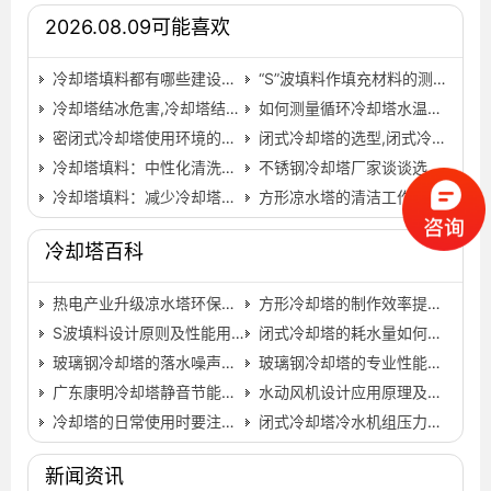
2026.08.09可能喜欢
冷却塔填料都有哪些建设标准,冷却塔填料都有哪些材质…
“S”波填料作填充材料的测试方法及如何选择,s波填料…
冷却塔结冰危害,冷却塔结冰图片
如何测量循环冷却塔水温度？,如何测量冷却速率…
密闭式冷却塔使用环境的注意事项,密闭式 冷却塔 哪个好…
闭式冷却塔的选型,闭式冷却塔厂家联系方式…
冷却塔填料：中性化清洗剂的特点(冷却塔填料清洗剂)…
不锈钢冷却塔厂家谈谈选择冷却塔填料时应考虑哪几方面?(…
冷却塔填料：减少冷却塔填料堵塞的三种方法是什么？(冷却塔…
方形凉水塔的清洁工作和重要,方形凉水塔结构图…
冷却塔百科
热电产业升级凉水塔环保标准在提高
方形冷却塔的制作效率提升关键介绍,方形冷却塔安装步骤…
S波填料设计原则及性能用途,s波填料
闭式冷却塔的耗水量如何处理,闭式冷却塔厂家联系方式…
玻璃钢冷却塔的落水噪声和其防治措施,玻璃钢冷却塔结构…
玻璃钢冷却塔的专业性能要如何来保障,圆形玻璃钢冷却塔…
广东康明冷却塔静音节能冷却塔的优势有哪些…
水动风机设计应用原理及其特点,风机和压缩机设计与应用 …
冷却塔的日常使用时要注意些什么,冷却塔怎么使用…
闭式冷却塔冷水机组压力过高怎么办？,冷水机与冷却塔的安…
新闻资讯