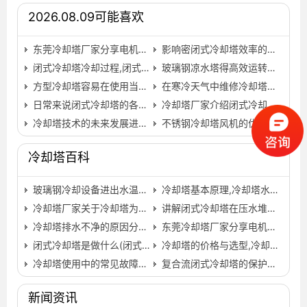
2026.08.09可能喜欢
东莞冷却塔厂家分享电机电流过大的一些原因,东莞冷却塔…
影响密闭式冷却塔效率的因素有哪些
闭式冷却塔冷却过程,闭式冷却塔风机冷却风机…
玻璃钢凉水塔得高效运转，需具备这些前提,玻璃钢凉水塔型…
方型冷却塔容易在使用当中受到腐蚀损伤吗？ …
在寒冷天气中维修冷却塔注意事项
日常来说闭式冷却塔的各项维护难度并不大…
冷却塔厂家介绍闭式冷却塔换热管的选择,冷生产冷却塔的…
冷却塔技术的未来发展进程,冷却塔技术要求…
不锈钢冷却塔风机的优势与应用
冷却塔百科
玻璃钢冷却设备进出水温差控制标准(标准玻璃钢水箱设备)…
冷却塔基本原理,冷却塔水位控制的基本原理和部件…
冷却塔厂家关于冷却塔为什么会漂水？,冷却塔厂家排名…
讲解闭式冷却塔在压水堆核电站中的起到的作用…
冷却塔排水不净的原因分析,屋面冷却塔排水图片…
东莞冷却塔厂家分享电机噪音大的解决方法,东莞冷却塔生…
闭式冷却塔是做什么(闭式冷却塔厂家推荐)…
冷却塔的价格与选型,冷却塔价格估算
冷却塔使用中的常见故障及维修方法
复合流闭式冷却塔的保护措施有哪些？,复合流闭式冷却塔原…
新闻资讯