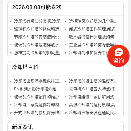
2026.08.08可能喜欢
冷却塔有哪些分类呢,冷却塔填料分类
选择瑞风冷却塔的几个重要指标
玻璃钢冷却塔的组成和选购要求,玻璃钢冷却塔图片…
闭式冷却塔工作原理,闭式冷却塔工作原理枣强县庆浩环保…
节能冷却塔的安装使用说明,广东节能冷却塔…
收水器的设计原理及如何解决它的漂水问题,冷却塔收水器…
玻璃钢冷却塔是怎样放水的？
工业型冷却塔如何降低噪音
怎样提高冷却塔的排风量,怎样提高阅读能力…
冷却塔的维护保养工作(冷却塔维护保养的主要内容)…
冷却塔百科
冷却塔出现漂水现象排查方法,冷却塔漂水率一般多大…
冷却塔的进出塔的温度有那么重要吗,冷却塔进出水的接法…
FN系列方形冷却塔介绍
无电机冷却塔五大特点(不用电冷却塔的缺点)…
玻璃钢冷却塔配件的维护技巧及配水部分性能,玻璃钢冷却…
冷却塔维修厂家讲解闭式冷却塔_停机维护措施(闭式冷却塔…
冷却塔厂家提醒你冷却塔要定期做好以下几项维护保养工作…
高温冷却塔的运行原理,高温冷却塔工厂
开式冷却塔的停机保养维护及操作过程,开式冷却塔工作原…
冷却塔应按安装在通风良好的场所,冷却塔的安装流程图…
新闻资讯