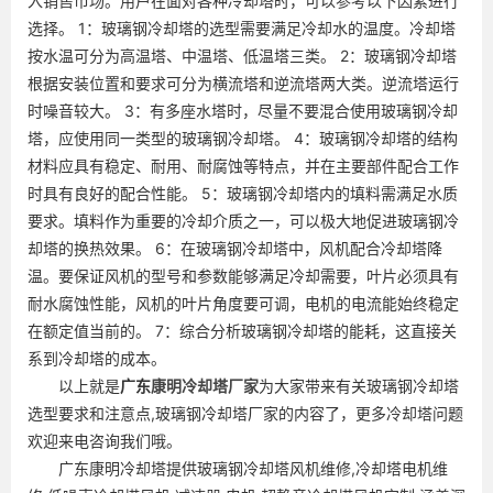
入销售市场。用户在面对各种冷却塔时，可以参考以下因素进行
选择。 1：玻璃钢冷却塔的选型需要满足冷却水的温度。冷却塔
按水温可分为高温塔、中温塔、低温塔三类。 2：玻璃钢冷却塔
根据安装位置和要求可分为横流塔和逆流塔两大类。逆流塔运行
时噪音较大。 3：有多座水塔时，尽量不要混合使用玻璃钢冷却
塔，应使用同一类型的玻璃钢冷却塔。 4：玻璃钢冷却塔的结构
材料应具有稳定、耐用、耐腐蚀等特点，并在主要部件配合工作
时具有良好的配合性能。 5：玻璃钢冷却塔内的填料需满足水质
要求。填料作为重要的冷却介质之一，可以极大地促进玻璃钢冷
却塔的换热效果。 6：在玻璃钢冷却塔中，风机配合冷却塔降
温。要保证风机的型号和参数能够满足冷却需要，叶片必须具有
耐水腐蚀性能，风机的叶片角度要可调，电机的电流能始终稳定
在额定值当前的。 7：综合分析玻璃钢冷却塔的能耗，这直接关
系到冷却塔的成本。
以上就是
广东
康明冷却塔厂家
为大家带来有关玻璃钢冷却塔
选型要求和注意点,玻璃钢冷却塔厂家的内容了，更多冷却塔问题
欢迎来电咨询我们哦。
广东康明冷却塔提供玻璃钢冷却塔风机维修,冷却塔电机维