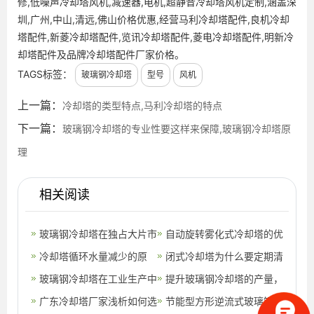
修,低噪声冷却塔风机,减速器,电机,超静音冷却塔风机定制,涵盖深
圳,广州,中山,清远,佛山价格优惠,经营马利冷却塔配件,良机冷却
塔配件,新菱冷却塔配件,览讯冷却塔配件,菱电冷却塔配件,明新冷
却塔配件及品牌冷却塔配件厂家价格。
TAGS标签：
玻璃钢冷却塔
型号
风机
上一篇：
冷却塔的类型特点,马利冷却塔的特点
下一篇：
玻璃钢冷却塔的专业性要这样来保障,玻璃钢冷却塔原
理
相关阅读
玻璃钢冷却塔在独占大片市
自动旋转雾化式冷却塔的优
场离不开其优势,圆形玻璃
冷却塔循环水量减少的原
点
闭式冷却塔为什么要定期清
钢冷却塔
因,冷却塔冷却水量和循环
玻璃钢冷却塔在工业生产中
洗?,闭式冷却塔生产厂家
提升玻璃钢冷却塔的产量，
水量一样吗
的广泛应用
广东冷却塔厂家浅析如何选
这些工作很重要,横流式玻
节能型方形逆流式玻璃钢冷