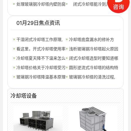
购玻璃钢冷却塔?选购时应
处理玻璃钢冷却塔内壁防腐
璃钢冷却塔
却塔选用及使用
闭式冷却塔能冷到几度？
注意什么
的步骤(晋城防腐玻璃钢冷
01月29日焦点资讯
却塔厂家
干湿闭式冷却塔工作原理,
冷却塔底盘漏水的修补方
干湿分离冷却塔
看这里，开式冷却塔使用率
法,冷却塔漏水怎么办
浅析玻璃钢冷却塔起火原因
下降的问题有救了。,开式
冷却塔夏天降不下温来怎么
(玻璃钢冷却塔发现异常要
闭式冷却塔选型时要知道哪
冷却水泵
办,冷却塔夏天如何降温
冷却塔价格关于冷却塔受污
及时解决)
些参数？闭式冷却塔与开式
圆形逆流式冷却塔的结构特
染的原因分析,冷却塔安装
玻璃钢冷却塔降温基本原理
冷却塔的区别
征(滨湖区圆形逆流式冷却
玻璃钢冷却搭的清洗过程,
价格怎么算
(玻璃钢冷却塔能降温多少
塔维修)
玻璃钢冷却风机
冷却塔设备
度)