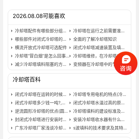
2026.08.08可能喜欢
冷却塔配件有哪些部分组成及控制标准,冷却塔配件制造商…
冷却塔在运行之前需要准备哪些工作？,冷却塔运行重量计算…
哪些部件对闭式冷却塔的使用寿命有影响？,常闭式防火门有…
全面的了解冷却塔知识
横流开放式冷却塔可选配件
闭式冷却塔减速装置及填料的检查工作,闭式冷却塔生产厂…
冷却塔“冒白烟”是怎么回事？
冷却塔维修，在冷却塔出现明显漂水现象时怎么办(冷却塔维…
减少冷却塔填料阻塞的方法,冷却塔填料怎样更换…
变频器在冷却塔中的节能应用(冷却塔变频控制策略)…
冷却塔百科
闭式冷却塔在运转的时候要注意什么？(闭式冷却塔维修注意…
冷却塔专用电机的特点(冷却塔的电机如何接线)…
闭式冷却塔多少钱一吨?,闭式冷却塔多少钱一吨…
闭式冷却塔水温过高的原因和解决方法,闭式冷却塔技术参…
逆流圆形冷却塔的优点(圆形逆流冷却塔有哪些)…
冷却塔填料的建设标准及标准角度,方形冷却塔填料…
封闭式冷却塔进行安装时需要注意哪几个问题,封闭式冷却…
安装冷却塔收水器有什么作用,冷却塔收水器安装位置…
广东冷却塔厂家浅谈冷却塔清洗方法(如何清洗闭式冷却塔…
s波填料的技术要求及其特性,s波填料