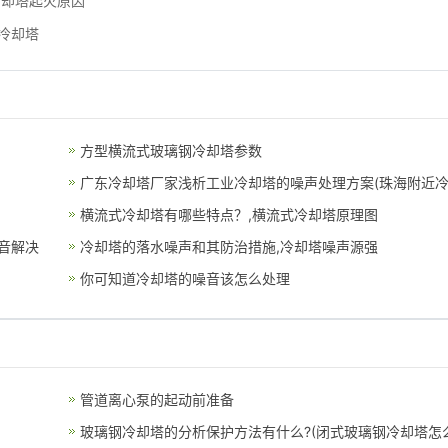
冷却塔起火原因
冷却塔
方型横流式玻璃钢冷却塔参数
广东冷却塔厂家浅析工业冷却塔的噪声处理方案(珠海附近
却
横流式冷却塔有哪些特点？,横流式冷却塔原理图
音解决
冷却塔的落水噪声和其防治措施,冷却塔噪声源强
你可知道冷却塔的噪音该怎么处理
管道离心泵的起动前准备
玻璃钢冷却塔的分析保护方法有什么?(闭式玻璃钢冷却塔怎