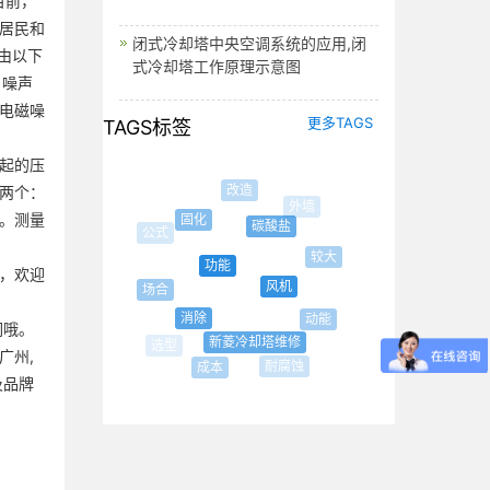
目前，
居民和
闭式冷却塔中央空调系统的应用,闭
由以下
式冷却塔工作原理示意图
：噪声
电磁噪
更多TAGS
TAGS标签
起的压
改造
两个：
外墙
。测量
固化
碳酸盐
较大
功能
，欢迎
风机
场合
烟气
消除
动能
们哦。
新菱冷却塔维修
广州,
耐腐蚀
成本
及品牌