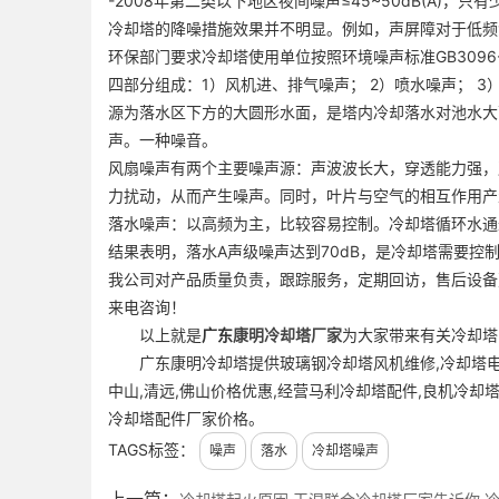
-2008年第二类以下地区夜间噪声≤45~50dB(A
冷却塔的降噪措施效果并不明显。例如，声屏障对于低频
环保部门要求冷却塔使用单位按照环境噪声标准GB3096-
四部分组成：1）风机进、排气噪声； 2）喷水噪声； 
源为落水区下方的大圆形水面，是塔内冷却落水对池水大
声。一种噪音。
风扇噪声有两个主要噪声源：声波波长大，穿透能力强，
力扰动，从而产生噪声。同时，叶片与空气的相互作用产
落水噪声：以高频为主，比较容易控制。冷却塔循环水通
结果表明，落水A声级噪声达到70dB，是冷却塔需要控
我公司对产品质量负责，跟踪服务，定期回访，售后设备
来电咨询！
以上就是
广东
康明冷却塔厂家
为大家带来有关冷却塔
广东康明冷却塔提供玻璃钢冷却塔风机维修,冷却塔电机
中山,清远,佛山价格优惠,经营马利冷却塔配件,良机冷却
冷却塔配件厂家价格。
TAGS标签：
噪声
落水
冷却塔噪声