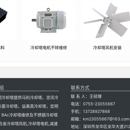
填料
冷却塔电机不转维修
冷却塔风机安装
绍
联系方式
联 系 人：王经理
明冷却塔提供马利冷却塔，览讯冷
电话：0755-23055667
新菱冷却塔，益美高冷却塔，宏明
手机：13728927868
，BAc冷却塔维修及不锈钢冷却塔
邮箱：km23055667@163.com
合金冷却塔风机,冷却塔电机,减速
地址：深圳市龙华区龙华大道212