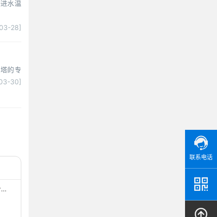
塔进水温
03-28]
却塔的专
03-30]
联系电话
冷…