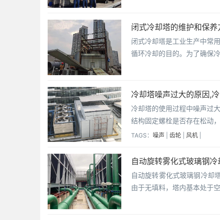
闭式冷却塔的维护和保养
闭式冷却塔是工业生产中常
循环冷却的目的。为了确保
冷却塔噪声过大的原因,
冷却塔的使用过程中噪声过
结构固定螺栓是否存在松动
TAGS：
噪声
|
齿轮
|
风机
|
自动旋转雾化式玻璃钢冷
自动旋转雾化式玻璃钢冷却
由于无填料，塔内基本处于