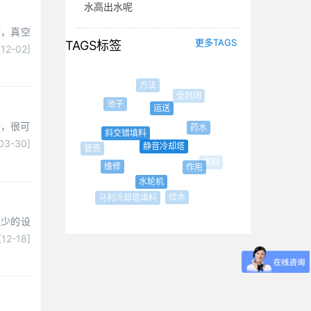
水高出水呢
断，真空
更多TAGS
TAGS标签
[12-02]
方法
全封闭
池子
运送
效果
话，很可
药水
斜交错填料
03-30]
静音冷却塔
管壳
填料
维修
作用
水轮机
给水
马利冷却塔填料
可少的设
[12-18]