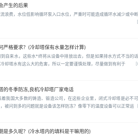
会产生的后果
溢流浪费，水位低影响循环泵入口水位，严重时可能造成循环水减少或中
何严格要求？(冷却塔保有水量怎样计算)
用到自来水，这些水*终将从设备中排放出去，但是如果排水方式不当的
到冷却塔水有这么大的危害，所以一定要谨慎处理，尽量做到有利于
[
塔的冬季防冻,良机冷却塔厂家电话
集着我国大多数的铸造、锻造公司，在这些企业里，闭式冷却塔是必不
中，被问到多的问题就是设备该怎样防冻？像零下的温度设备可以正常运
期是多久呢？(冷水塔内的填料是干嘛用的)