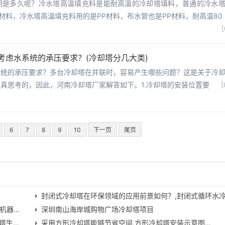
期是多久呢？冷水塔高溫填充料是能耐高溫的冷却塔填料，普通的冷水
C材料，冷水塔高溫填充料用的是PP材料，布水管也是PP材料，耐高温80
[
考虑水系统的承压要求？(冷却塔分几大类)
系统的承压要求？多台冷却塔在并联时，容易产生哪些问题？这是关于冷
真思考的，因此，河南冷却塔厂家解答如下。1.冷却塔的安装位置要
[
6
7
8
9
10
下一页
尾页
封闭式冷却塔在环保领域的应用前景如何？,封闭式循环水
机器…
深圳南山海岸城购物广场冷却塔项目
塔生…
采用方形冷却塔能够节省空间,方形冷却塔安装示意图…