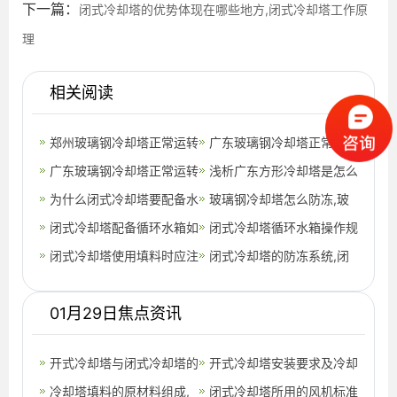
下一篇：
闭式冷却塔的优势体现在哪些地方,闭式冷却塔工作原
理
相关阅读
郑州玻璃钢冷却塔正常运转
广东玻璃钢冷却塔正常运转
时需检查事项
广东玻璃钢冷却塔正常运转
时需检查事项(广东玻璃钢
浅析广东方形冷却塔是怎么
时需检查事项(广东玻璃钢
为什么闭式冷却塔要配备水
冷却塔作
运作的呢?(广东冷却塔有哪
玻璃钢冷却塔怎么防冻,玻
冷却塔供
箱？闭式冷却塔图片
闭式冷却塔配备循环水箱如
些)
璃钢冷却塔结构图
闭式冷却塔循环水箱操作规
何操作,闭式冷却塔吨位型
闭式冷却塔使用填料时应注
范,闭式冷却塔循环水流速
闭式冷却塔的防冻系统,闭
号及参数
意哪些事项？,闭式冷却塔
式冷却塔防冻液
01月29日焦点资讯
填料的作用
开式冷却塔与闭式冷却塔的
开式冷却塔安装要求及冷却
性能比较,开式冷却塔与闭
冷却塔填料的原材料组成,
能力,开式冷却塔和闭式冷
闭式冷却塔所用的风机标准