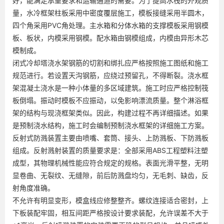
好，能满足承重要求和运输通道的需要。为了提高水筏的外观质
量，水冷框架柱板采用中密度覆层施工，模板接缝采用半圆木，
四个角采用PVC角处理。主水箱和分体水箱的支撑模板采用钢模
板、板状，内模采用钢模。配水箱由钢模组成，内模由异形木芯
模制成。
闭式冷却塔浇水架钢筋的切割和绑扎应严格按照施工图纸和施工
规范进行。若设置天沟钢筋，应绕过预留孔，不得断裂。浇水框
架混凝土浇水是一种小体量的多区域建筑。施工时应严格控制筏
板倒塌。振动时模板不应振动，以免影响漂流质量。整个淋浴框
架的结构与现浇框架类似。因此，构建过程不再详细描述。如果
是预制浇水结构，施工时会编制预制浇水框架的详细施工方案。
反射式防溅装置主要由喷嘴、套筒、接头、上防溅板、下防溅板
组成。反射溅射装置的质量要求是：全部采用ABS工程塑料注塑
成型，其物理机械性能应符合规定的规格。表面光滑平整，无明
显卷曲、无裂纹、无缝隙，前后防溅盘均匀，无毛刺、缺齿，反
射角度准确。
不允许有明显变形，模盒线应修整整齐。螺纹连接适合密封，上
下板装配牢固，相互间距严格按设计要求装配，允许误差不大于