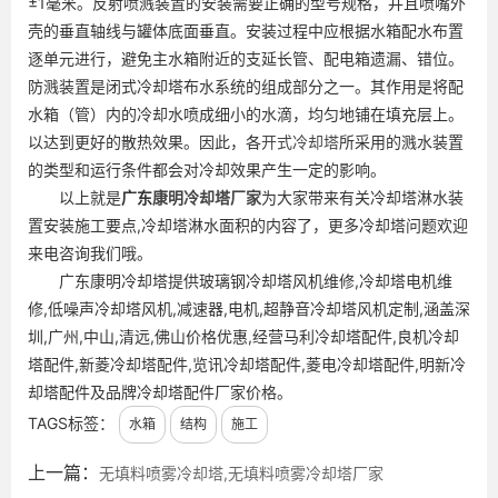
±1毫米。反射喷溅装置的安装需要正确的型号规格，并且喷嘴外
壳的垂直轴线与罐体底面垂直。安装过程中应根据水箱配水布置
逐单元进行，避免主水箱附近的支延长管、配电箱遗漏、错位。
防溅装置是闭式冷却塔布水系统的组成部分之一。其作用是将配
水箱（管）内的冷却水喷成细小的水滴，均匀地铺在填充层上。
以达到更好的散热效果。因此，各
开式冷却塔
所采用的溅水装置
的类型和运行条件都会对冷却效果产生一定的影响。
以上就是
广东
康明冷却塔厂家
为大家带来有关冷却塔淋水装
置安装施工要点,冷却塔淋水面积的内容了，更多冷却塔问题欢迎
来电咨询我们哦。
广东康明冷却塔提供玻璃钢冷却塔风机维修,冷却塔电机维
修,低噪声冷却塔风机,减速器,电机,超静音冷却塔风机定制,涵盖深
圳,广州,中山,清远,佛山价格优惠,经营马利冷却塔配件,良机冷却
塔配件,新菱冷却塔配件,览讯冷却塔配件,菱电冷却塔配件,明新冷
却塔配件及品牌冷却塔配件厂家价格。
TAGS标签：
水箱
结构
施工
上一篇：
无填料喷雾冷却塔,无填料喷雾冷却塔厂家