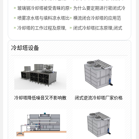
式冷却塔管道改造连接
冷却塔填料回收
玻璃钢冷却塔被受青睐的原
却塔的优缺点
型,闭式冷却塔价格多少钱
为什么要定期进行密闭式冷
因何在,沈阳玻璃钢冷却塔
喷雾凉水塔与填料凉水塔比
一吨
却塔清洗,为什么要定期进
横流闭合冷却塔的应用范
较哪个更有优势,凉水塔填
冷却塔的工作过程及原理,
行产前检查
围,冷却塔闭合式配件
闭式冷却塔扛冻原理,闭式
料回收
安装冷却塔工作怎么样
冷却塔内部结构
冷却塔设备
冷却塔降低噪音又不影响散
闭式逆流冷却塔厂家价格