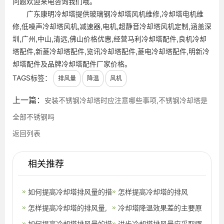
问题欢迎来电咨询我们哦。
广东康明冷却塔提供玻璃钢冷却塔风机维修,冷却塔电机维
修,低噪声冷却塔风机,减速器,电机,超静音冷却塔风机定制,涵盖深
圳,广州,中山,清远,佛山价格优惠,经营马利冷却塔配件,良机冷却
塔配件,新菱冷却塔配件,览讯冷却塔配件,菱电冷却塔配件,明新冷
却塔配件及品牌冷却塔配件厂家价格。
TAGS标签：
排风量
降温
风机
上一篇：
安装不锈钢冷却塔时应注意哪些事项,不锈钢冷却塔是
全部不锈钢吗
返回列表
相关推荐
如何提高冷却塔排风量的措
怎样提高冷却塔的排风
施,如何选择冷却塔型号
怎样提高冷却塔的排风量,
量？,怎样提高心里素质?
冷却塔降温效果差的主要原
怎样提高阅读能力
如何提高冷却塔排风量的措
因,冷却塔不降温是怎么回
进步冷却塔排风量应采取哪