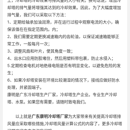
上，冷却塔的冷却效果与排风量的大小有关。换句话说，增加冷
却塔的排气量将增强其达到的冷却效果。因此，为了大幅度增加
排气量，我们可以采取以下方法：
1、定期给轴承加油润滑，并在运行过程中观察电流的大小，确
保该值在在指定范围内。内；
2、我们需要定期更换减速箱内的齿轮油，以保证减速箱能够正
常工作，一般每月一次；
3、调整风扇和叶片，使其角度一致；
4、出水口应用防胶堵住，然后用塑料带包裹，防止水侵入；
5.定期检查电机对地绝缘电阻是否有明显变化，以避免危险的发
生；
6、如果冷却塔安装在环境比较潮湿的情况下，接线应做好防水
处理，并紧固端子。
康明是广东冷却塔生产厂家，冷却塔生产企业。专业生产冷却
塔、水泵。如果您有需要，请随时致电我们。
以上就是
广东
康明冷却塔厂家
为大家带来有关提高冷却塔排
风量应采取哪些措施,冷却塔风量计算公式的内容了，更多冷却塔