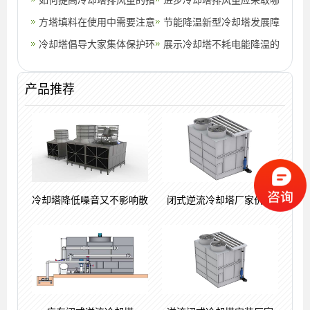
施
方塔填料在使用中需要注意
事
些措施,冷却塔风机风量
节能降温新型冷却塔发展障
的地方都有哪些
冷却塔倡导大家集体保护环
碍因素
展示冷却塔不耗电能降温的
境
神奇之处,冷却塔耗电比国
产品推荐
标
冷却塔降低噪音又不影响散
闭式逆流冷却塔厂家价格