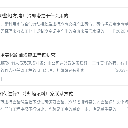
哪些地方,电厂冷却塔是干什么用的
剂，是利用水与空气流动接触后进行冷热交换产生蒸汽，蒸汽挥发带走热
热等原理来散去工业上或制冷空调中产生的余热来降低水温的
[ 2026-
水塔美化刷油漆施工单位要求)
规范》11人员及现场准备：由公司选派政治素质好、工作责任心强、有
力的同志担任该工程的项目经理，并组织具有扎实
[2023-
织
|
如何进行？,冷却塔填料厂家联系方式
规范进行查验然后收下或认可逐项查验，冷却塔填料要怎么查验呢？这个
验在任何工程中都不行缺少，查验是工序的最终一步，也是最重要的