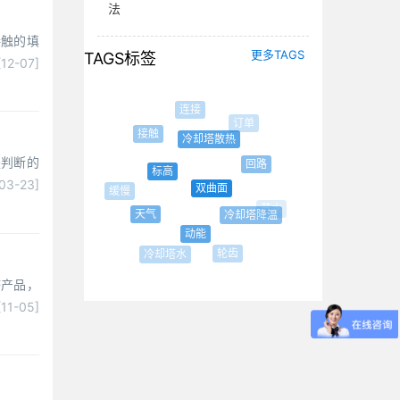
法
接触的填
更多TAGS
TAGS标签
[12-07]
连接
订单
接触
冷却塔散热
喷射
是判断的
回路
标高
03-23]
双曲面
缓慢
节水
天气
冷却塔降温
动能
轮齿
冷却塔水
塔产品，
[11-05]