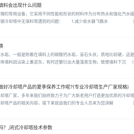
填料会出现什么问题
处理的常用设备，它采用不同性能和形状的材料作为分布热水和强化汽水
钢冷却塔中无填料常遇到的问题： 1.减少收水器飞飘水
换
出水垢，一般是附着在填料上的碳酸钙水垢，呈石头状，质地比较硬，这
塔体填料因沾染上重泥灰，有时还繁衍出大量藻类生物，致使填料下沉
[
做好冷却塔产品的夏季保养工作呢?(专业冷却塔生产厂家规格)
冷却塔厂家，多年来我们始终致力于为广大新老用户打造更加优质的冷却
冷却塔产品的相关内容，接下来就由我们的专业人员来为您讲解
吗？,闭式冷却塔技术参数