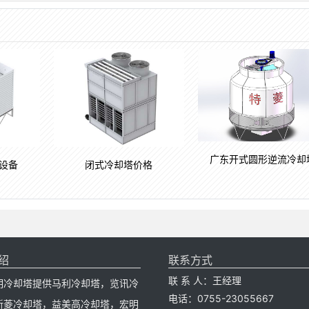
广东开式圆形逆流冷却
设备
闭式冷却塔价格
绍
联系方式
联 系 人：王经理
明冷却塔提供马利冷却塔，览讯冷
电话：0755-23055667
新菱冷却塔，益美高冷却塔，宏明