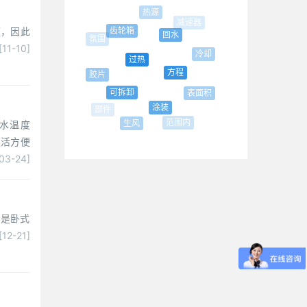
热源
减速器
便，因此
齿轮箱
回水
[11-10]
冷却
过热
方程
胶片
部位
可拆卸
表面积
涂装
范围内
生风
出水温度
灵活方便
03-24]
它是卧式
[12-21]