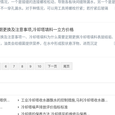
种情况，一个是接缝的连接螺栓松动，导致各板块间缝隙漏水，另一个是
薄不一穿孔漏水。对于种情况，可以用工具将螺栓拧紧；若拧紧后玻璃
期更换及注意事项,冷却塔填料一立方价格
更换及注意事项一、冷却塔填料为什么需要定期更换冷却塔填料表层结垢
时，油类会给细菌提供营养，在水中形成胶状悬浮物，进而沉淀
6
7
8
9
10
下一页
尾页
塔供…
工业冷却塔收水器飘水的控制措施,马利冷却塔收水器…
…
冷却塔噪声排放评价指标标准
冷却塔的保养方法,冷却塔风机维修与保养…