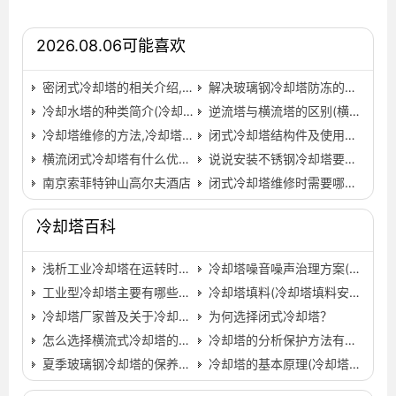
2026.08.06可能喜欢
密闭式冷却塔的相关介绍,无锡密闭式冷却塔…
解决玻璃钢冷却塔防冻的方法
冷却水塔的种类简介(冷却水塔接口接线图)…
逆流塔与横流塔的区别(横流塔与逆流塔对比图片)…
冷却塔维修的方法,冷却塔维修方案与措施…
闭式冷却塔结构件及使用用途,闭式冷却塔技术参数…
横流闭式冷却塔有什么优点？,方形横流闭式冷却塔厂家…
说说安装不锈钢冷却塔要注意的细节,做不锈钢的说说…
南京索菲特钟山高尔夫酒店
闭式冷却塔维修时需要哪些地方？,闭式冷却塔生产厂家电话…
冷却塔百科
浅析工业冷却塔在运转时要注意项目(闭式冷却塔需要加药…
冷却塔噪音噪声治理方案(冷却塔噪声治理方案)…
工业型冷却塔主要有哪些部件组成及维护方法详情分析,金…
冷却塔填料(冷却塔填料安装方法)
冷却塔厂家普及关于冷却塔基础设计需谨慎,冷却塔厂家哪…
为何选择闭式冷却塔？
怎么选择横流式冷却塔的安装位置(横流式冷却塔安装距离)…
冷却塔的分析保护方法有什么,冷却塔能耗分析…
夏季玻璃钢冷却塔的保养以及清理工作
冷却塔的基本原理(冷却塔工作原理)