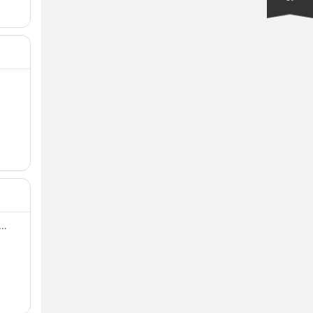
…
…
…