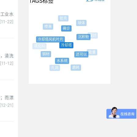
TAGS标签
的工业水
管壳
[11-22]
球体
喷淋
确诊
设计
沉积物
冷却塔风机叶片
冷却塔
能量
钢材
还可以
修，清洗
水系统
[11-12]
磨耗
孔洞
物；而漂
[12-21]