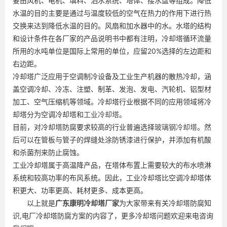
要由风机、电机、填料、洒水系统、塔体、接水盘等组成。降低
水温的目的主要是通过与温度较低的空气在热力的作用下进行热
交换来达到降低水温的目的。风扇和加水器中的水。水塔的结构
和设计条件在各厂家的产品说明书中都有注明，冷却塔循环流量
所用的水吨单位是国际上常用的单位，应留20%选择的左边距和
右边距。
冷却塔广泛应用于空调制冷设备及工业生产机器的散热冷却，涵
盖空调冷却、冷冻、注塑、制革、发泡、发电、汽轮机、铝型材
加工、空气压缩机等领域。冷却塔行业根据不同的应用领域将冷
却塔分为空调冷却塔和
工业冷却塔
。
目前，对冷却塔防腐要求较高的行业普遍选择
玻璃钢冷却塔
。然
后可以在管板与管子的焊缝处涂防锈漆进行保护，并添加有机酸
和杀菌剂来防止腐蚀。
工业冷却塔属于高温降产品，在塔体布置上需要较大的布水喷淋
系统和较高功率的布风系统。因此，工业冷却塔比空调冷却塔体
积更大、功率更高、耗材更多、成本更高。
以上就是
广东
康明冷却塔厂家
为大家带来有关冷却塔防腐知
识,电厂冷却塔防腐方案的内容了，更多冷却塔问题欢迎来电咨询