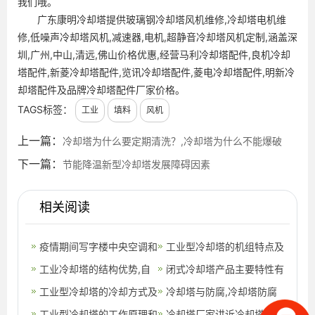
我们哦。
广东康明冷却塔提供玻璃钢冷却塔风机维修,冷却塔电机维
修,低噪声冷却塔风机,减速器,电机,超静音冷却塔风机定制,涵盖深
圳,广州,中山,清远,佛山价格优惠,经营马利冷却塔配件,良机冷却
塔配件,新菱冷却塔配件,览讯冷却塔配件,菱电冷却塔配件,明新冷
却塔配件及品牌冷却塔配件厂家价格。
TAGS标签：
工业
填料
风机
上一篇：
冷却塔为什么要定期清洗？,冷却塔为什么不能爆破
下一篇：
节能降温新型冷却塔发展障碍因素
相关阅读
疫情期间写字楼中央空调和
工业型冷却塔的机组特点及
供暖应该要怎么使用呢？
工业冷却塔的结构优势,自
安装注意事项,工业型冷却
闭式冷却塔产品主要特性有
然通风冷却塔的结构
工业型冷却塔的冷却方式及
塔哪家好
哪些？,闭式冷却塔工作原
冷却塔与防腐,冷却塔防腐
使用方法,工业型冷却塔
工业型冷却塔的工作原理和
理
维修
冷却塔厂家讲诉冷却塔的美