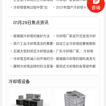
特点,工业冷却塔工作原理
冷却塔使用过程中冒“白
好未来,冷却塔厂家哪里好
2021年国产冷却塔十大厂
烟”？原来是这么回事(冷却
家排名,2021年国产动漫推
01月29日焦点资讯
塔冒白烟怎
荐
玻璃钢冷却塔的维护方法
冷却塔厂家谈开式逆流冷却
(玻璃钢冷却塔维护方法)
简介工业冷却塔清洁的重要
塔安装注意事项
启动工业冷却塔前要做哪些
性(环保冷却塔有哪些类型)
无锡大型封闭式冷却塔设备
预备工作
广东冷却塔厂家,：冷却塔
厂家,无锡封闭式小学有哪
冷却塔怎样减小对环境的污
隔声降噪,冷却塔噪音控制
玻璃钢冷却塔的填料清洗与
些
染,冷却塔填料怎样计算
康明冷却塔运转时的注意事
(广东冷却塔降噪处理)
维护方法？(冷却塔填料清
密闭式冷却塔的各零部件都
项(康明冷却塔维修)
洗或更换)
有什么特点
冷却塔设备