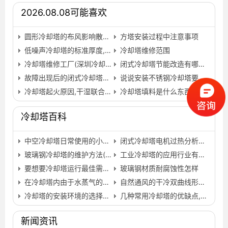
2026.08.08可能喜欢
圆形冷却塔的布风影响散热,圆形逆流冷却塔…
方塔安装过程中注意事项
低噪声冷却塔的标准厚度,低噪声横流冷却塔…
冷却塔维修范围
冷却塔维修工厂(深圳冷却塔维修)
闭式冷却塔节能改造有哪些方法？,闭式循环水冷却塔…
故障出现后的闭式冷却塔有什么问题出现？…
说说安装不锈钢冷却塔要注意的细节
冷却塔起火原因,干湿联合冷却塔厂家告诉你,冷却塔起火原…
冷却塔填料是什么东西(广州哪里卖冷却塔填料)…
冷却塔百科
中空冷却塔日常使用的小知识(小型冷却塔的构造)…
闭式冷却塔电机过热分析要素有哪些？,闭式冷却塔生产厂家…
玻璃钢冷却塔的维护方法(玻璃钢冷却塔维护方法)…
工业冷却塔的应用行业有哪些呢？,工业冷却塔图片…
要想要冷却塔运行最佳需要考虑哪些因素,冬季冷却塔是否…
玻璃钢材质耐腐蚀性怎样
在冷却塔内由于水蒸气的分压力很小
自然通风的干冷双曲线形冷却塔
冷却塔的安装环境的选择分析,冷却塔安装环境要求…
几种常用冷却塔的优缺点,目前常用的冷却塔类型主要是…
新闻资讯